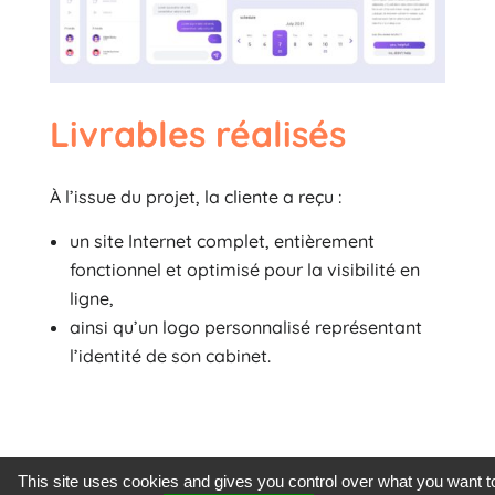
Livrables réalisés
À l’issue du projet, la cliente a reçu :
un site Internet complet, entièrement
fonctionnel et optimisé pour la visibilité en
ligne,
ainsi qu’un logo personnalisé représentant
l’identité de son cabinet.
Résultats obtenus
This site uses cookies and gives you control over what you want t