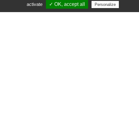
activate
✓ OK, accept all
Personalize
Le site final a permis de renforcer la crédibilité
du cabinet et de clarifier l’offre de services,
rendant le parcours des visiteurs plus fluide et
agréable.
La visibilité en ligne a été améliorée, et la
cliente a désormais un outil professionnel lui
permettant de communiquer efficacement et
de générer de nouveaux contacts.
Je visite le site de LD-Coaching