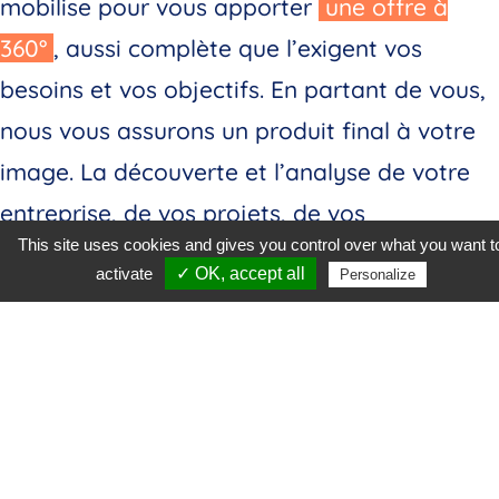
mobilise pour vous apporter
une offre à
360°
, aussi complète que l’exigent vos
besoins et vos objectifs. En partant de vous,
nous vous assurons un produit final à votre
image. La découverte et l’analyse de votre
entreprise, de vos projets, de vos
This site uses cookies and gives you control over what you want t
partenaires, de vos clients sera le point de
activate
✓ OK, accept all
Personalize
départ d’une
collaboration réussie
!
Notre agence est composée de plusieurs
freelances réunis sous une même bannière