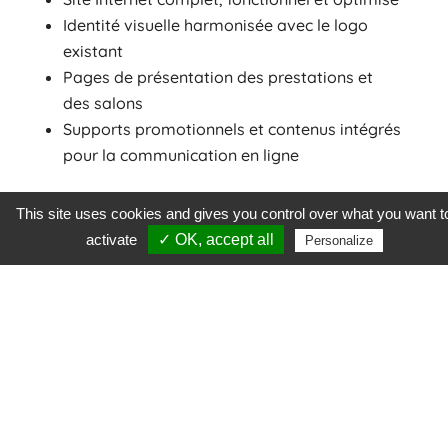
Identité visuelle harmonisée avec le logo
existant
Pages de présentation des prestations et
des salons
Supports promotionnels et contenus intégrés
pour la communication en ligne
This site uses cookies and gives you control over what you want t
activate
✓ OK, accept all
Personalize
Résultats obtenus
Le site a permis de professionnaliser l’image de
Monique Medium, de promouvoir efficacement
ses salons et ses prestations, et de faciliter la
prise de contact par les visiteurs.
L’engagement sur les réseaux et la visibilité